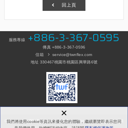
回上頁
+886-3-367-0595
服務專線
傳真 +886-3
-367-0596
信箱
service@twnflex.com
地址 330467桃園市桃園區興華路6號
×
Copyright © 台灣軟電股份有限公司 All Rights Reserved.
網頁設計 : 多米諾
我們將使用cookie等資訊來優化您的體驗，繼續瀏覽即表示您同