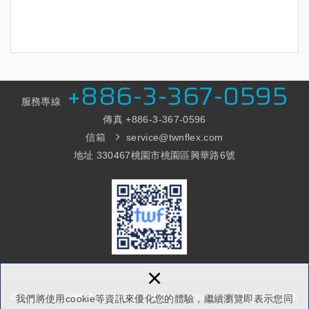
體位壓力感測應用
+886-3-367-0595
服務專線
傳真 +886-3
-367-0596
咬合力感測
信箱
service@twnflex.com
地址 330467桃園市桃園區興華路6號
醫療產品應用
×
觸控基板
Copyright © 台灣軟電股份有限公司 All Rights Reserved.
網頁設計 : 多米諾
我們將使用cookie等資訊來優化您的體驗，繼續瀏覽即表示您同
印刷電子產品